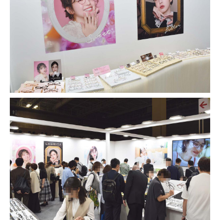
代表 / 営業・企画・総務・経理
0776-89-1370
TEL：
0776-89-1375
FAX：
商品センター直通
0776-87-0890
TEL：
0776-87-0891
FAX：
MAIL FORM
メールフォームはこちら