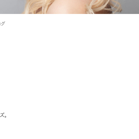
ログ
ズ。