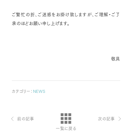
ご繁忙の折、ご迷惑をお掛け致しますが、ご理解・ご了
承のほどお願い申し上げます。
お問い合わせ・ご意見は
敬具
こちらからお願いいたします。
代表 / 営業・企画・総務・経理
0776-89-1370
カテゴリー：
NEWS
TEL：
0776-89-1375
FAX：
商品センター直通
前の記事
次の記事
0776-87-0890
一覧に戻る
TEL：