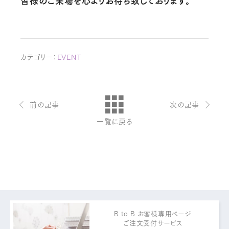
お問い合わせ・ご意見は
こちらからお願いいたします。
カテゴリー：
EVENT
代表 / 営業・企画・総務・経理
前の記事
次の記事
0776-89-1370
TEL：
一覧に戻る
0776-89-1375
FAX：
商品センター直通
0776-87-0890
TEL：
0776-87-0891
FAX：
B to B お客様専用ページ
ご注文受付サービス