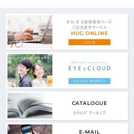
代表 / 営業・企画・総務・経理
0776-89-1370
TEL：
B to B お客様専用ページ
0776-89-1375
FAX：
ご注文受付サービス
HUG ONLINE
商品センター直通
LOG IN
0776-87-0890
TEL：
0776-87-0891
FAX：
SPECIAL WEBSITE
MAIL FORM
メールフォームはこちら
CATALOGUE
カタログ アーカイブ
E-MAIL