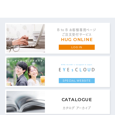
B to B お客様専用ページ
ご注文受付サービス
お問い合わせ・ご意見は
HUG ONLINE
こちらからお願いいたします。
LOG IN
代表 / 営業・企画・総務・経理
0776-89-1370
TEL：
SPECIAL WEBSITE
0776-89-1375
FAX：
商品センター直通
CATALOGUE
0776-87-0890
TEL：
カタログ アーカイブ