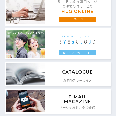
B to B お客様専用ページ
ご注文受付サービス
HUG ONLINE
LOG IN
お問い合わせ・ご意見は
こちらからお願いいたします。
代表 / 営業・企画・総務・経理
SPECIAL WEBSITE
0776-89-1370
TEL：
0776-89-1375
FAX：
CATALOGUE
カタログ アーカイブ
商品センター直通
0776-87-0890
TEL：
E-MAIL
0776-87-0891
MAGAZINE
FAX：
メールマガジンのご登録