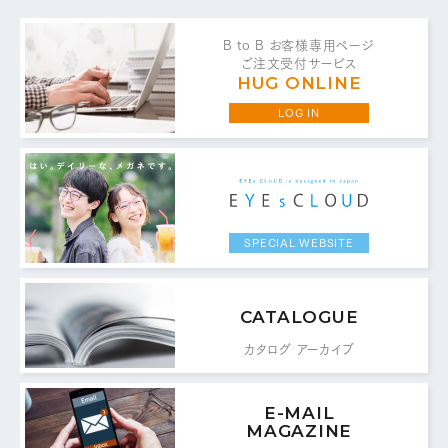
B to B お客様専用ページ
ご注文受付サービス
HUG ONLINE
お問い合わせ・ご意見は
LOG IN
こちらからお願いいたします。
代表 / 営業・企画・総務・経理
0776-89-1370
SPECIAL WEBSITE
TEL：
0776-89-1375
FAX：
CATALOGUE
商品センター直通
カタログ アーカイブ
0776-87-0890
TEL：
0776-87-0891
E-MAIL
FAX：
MAGAZINE