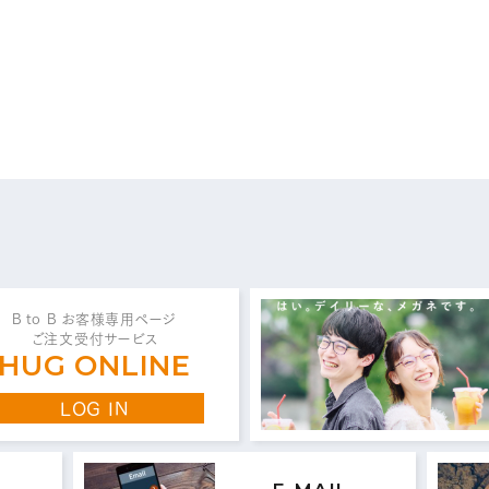
問い合わせ・ご意見は
こちらからお願いいたしま
代表 / 営業・企画・総務・経理
0776-89-1370
0776-89-1375
TEL：
FAX：
B to B お客様専用ページ
ご注文受付サービス
HUG ONLINE
商品センター直通
LOG IN
0776-87-0890
0776-87-0891
TEL：
FAX：