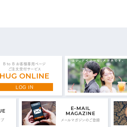
問い合わせ・ご意見は
こちらからお願いいたしま
代表 / 営業・企画・総務・経理
B to B お客様専用ページ
ご注文受付サービス
0776-89-1370
0776-89-1375
TEL：
FAX：
HUG ONLINE
LOG IN
商品センター直通
0776-87-0890
0776-87-0891
TEL：
FAX：
E-MAIL
UE
MAGAZINE
イブ
メールマガジンのご登録