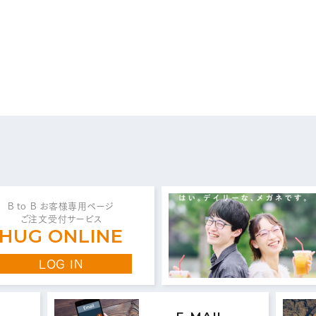
問い合わせ・ご意見は
こちらからお願いいたしま
代表 / 営業・企画・総務・経理
0776-89-1370
0776-89-1375
TEL：
FAX：
B to B お客様専用ページ
ご注文受付サービス
HUG ONLINE
商品センター直通
LOG IN
0776-87-0890
0776-87-0891
TEL：
FAX：