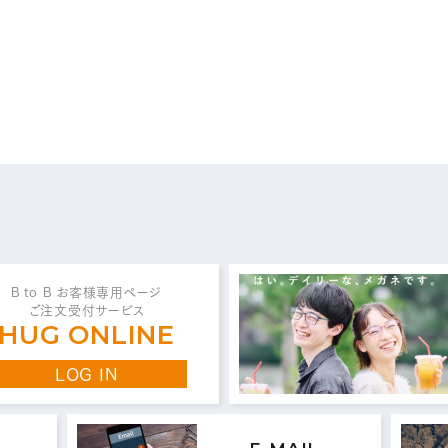
問い合わせ・ご意見は
こちらからお願いいたしま
代表 / 営業・企画・総務・経理
0776-89-1370
0776-89-1375
TEL：
FAX：
B to B お客様専用ページ
ご注文受付サービス
HUG ONLINE
商品センター直通
LOG IN
0776-87-0890
0776-87-0891
TEL：
FAX：