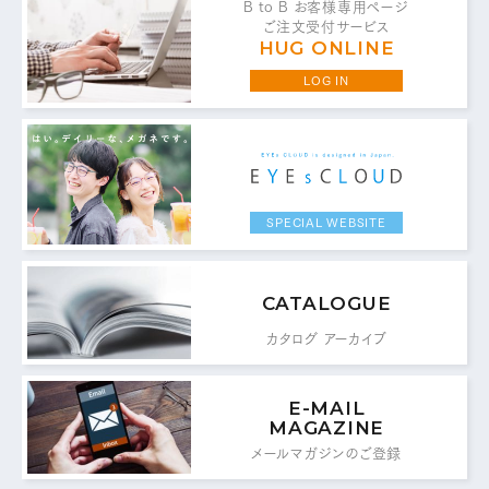
B to B お客様専用ページ
ご注文受付サービス
HUG ONLINE
LOG IN
お問い合わせ・ご意見は
こちらからお願いいたします。
代表 / 営業・企画・総務・経理
SPECIAL WEBSITE
0776-89-1370
TEL：
0776-89-1375
FAX：
CATALOGUE
カタログ アーカイブ
商品センター直通
0776-87-0890
TEL：
E-MAIL
0776-87-0891
MAGAZINE
FAX：
メールマガジンのご登録