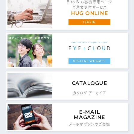
B to B お客様専用ページ
ご注文受付サービス
HUG ONLINE
LOG IN
お問い合わせ・ご意見は
こちらからお願いいたします。
代表 / 営業・企画・総務・経理
SPECIAL WEBSITE
0776-89-1370
TEL：
0776-89-1375
FAX：
CATALOGUE
カタログ アーカイブ
商品センター直通
0776-87-0890
TEL：
E-MAIL
0776-87-0891
MAGAZINE
FAX：
メールマガジンのご登録