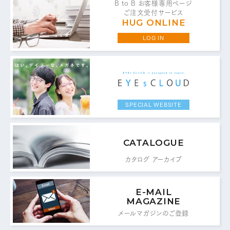
B to B お客様専用ページ
ご注文受付サービス
HUG ONLINE
LOG IN
お問い合わせ・ご意見は
こちらからお願いいたします。
代表 / 営業・企画・総務・経理
SPECIAL WEBSITE
0776-89-1370
TEL：
0776-89-1375
FAX：
CATALOGUE
カタログ アーカイブ
商品センター直通
0776-87-0890
TEL：
E-MAIL
0776-87-0891
MAGAZINE
FAX：
メールマガジンのご登録