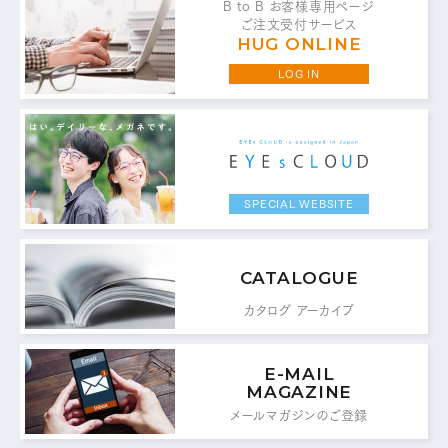
B to B お客様専用ページ
ご注文受付サービス
HUG ONLINE
LOG IN
お問い合わせ・ご意見は
こちらからお願いいたします。
代表 / 営業・企画・総務・経理
SPECIAL WEBSITE
0776-89-1370
TEL：
0776-89-1375
FAX：
CATALOGUE
カタログ アーカイブ
商品センター直通
0776-87-0890
TEL：
E-MAIL
0776-87-0891
MAGAZINE
FAX：
メールマガジンのご登録