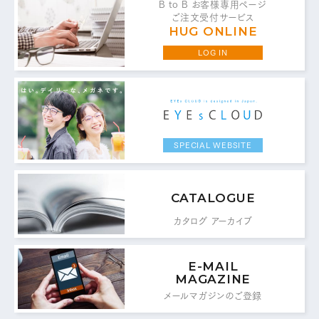
B to B お客様専用ページ
ご注文受付サービス
HUG ONLINE
LOG IN
お問い合わせ・ご意見は
こちらからお願いいたします。
代表 / 営業・企画・総務・経理
SPECIAL WEBSITE
0776-89-1370
TEL：
0776-89-1375
FAX：
CATALOGUE
カタログ アーカイブ
商品センター直通
0776-87-0890
TEL：
E-MAIL
0776-87-0891
MAGAZINE
FAX：
メールマガジンのご登録