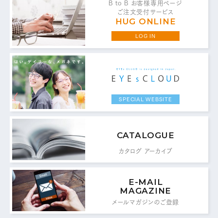
B to B お客様専用ページ
ご注文受付サービス
HUG ONLINE
LOG IN
お問い合わせ・ご意見は
こちらからお願いいたします。
代表 / 営業・企画・総務・経理
SPECIAL WEBSITE
0776-89-1370
TEL：
0776-89-1375
FAX：
CATALOGUE
カタログ アーカイブ
商品センター直通
0776-87-0890
TEL：
E-MAIL
0776-87-0891
MAGAZINE
FAX：
メールマガジンのご登録