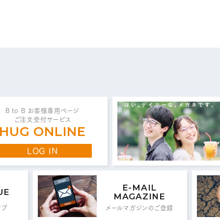
問い合わせ・ご意見は
こちらからお願いいたしま
代表 / 営業・企画・総務・経理
B to B お客様専用ページ
ご注文受付サービス
0776-89-1370
0776-89-1375
TEL：
FAX：
HUG ONLINE
LOG IN
商品センター直通
0776-87-0890
0776-87-0891
TEL：
FAX：
E-MAIL
UE
MAGAZINE
イブ
メールマガジンのご登録