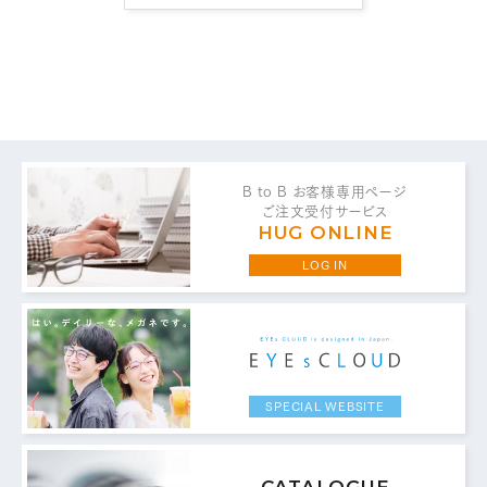
B to B お客様専用ページ
お問い合わせ・ご意見は
ご注文受付サービス
こちらからお願いいたします。
HUG ONLINE
LOG IN
代表 / 営業・企画・総務・経理
0776-89-1370
TEL：
0776-89-1375
FAX：
SPECIAL WEBSITE
商品センター直通
0776-87-0890
TEL：
CATALOGUE