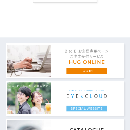
B to B お客様専用ページ
お問い合わせ・ご意見は
ご注文受付サービス
こちらからお願いいたします。
HUG ONLINE
LOG IN
代表 / 営業・企画・総務・経理
0776-89-1370
TEL：
0776-89-1375
FAX：
SPECIAL WEBSITE
商品センター直通
0776-87-0890
TEL：
CATALOGUE