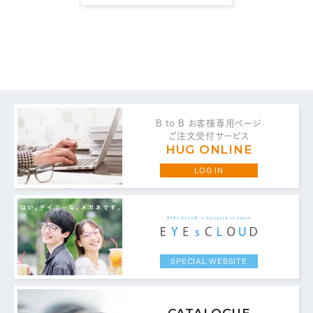
B to B お客様専用ページ
お問い合わせ・ご意見は
ご注文受付サービス
こちらからお願いいたします。
HUG ONLINE
LOG IN
代表 / 営業・企画・総務・経理
0776-89-1370
TEL：
0776-89-1375
FAX：
SPECIAL WEBSITE
商品センター直通
0776-87-0890
TEL：
CATALOGUE