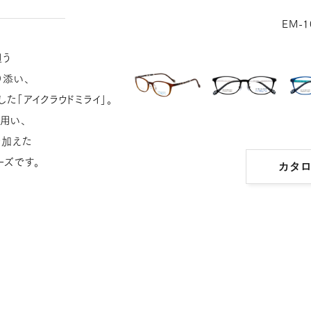
EM-1
担う
り添い、
た「アイクラウドミライ」。
用い、
を加えた
ーズです。
カタ