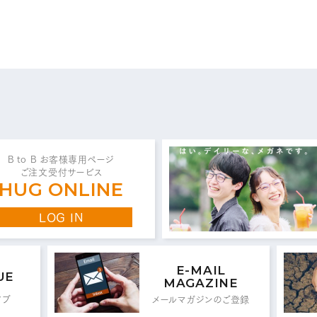
問い合わせ・ご意見は
こちらからお願いいたしま
代表 / 営業・企画・総務・経理
B to B お客様専用ページ
ご注文受付サービス
0776-89-1370
0776-89-1375
TEL：
FAX：
HUG ONLINE
LOG IN
商品センター直通
0776-87-0890
0776-87-0891
TEL：
FAX：
E-MAIL
UE
MAGAZINE
イブ
メールマガジンのご登録