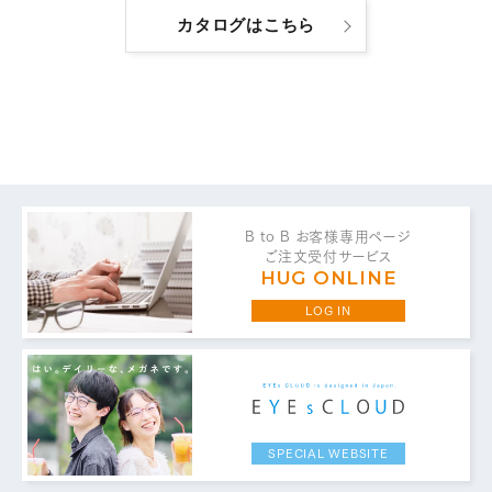
カタログはこちら
お問い合わせ・ご意見は
B to B お客様専用ページ
こちらからお願いいたします。
ご注文受付サービス
HUG ONLINE
LOG IN
代表 / 営業・企画・総務・経理
0776-89-1370
TEL：
0776-89-1375
FAX：
SPECIAL WEBSITE
商品センター直通