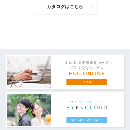
カタログはこちら
お問い合わせ・ご意見は
B to B お客様専用ページ
こちらからお願いいたします。
ご注文受付サービス
HUG ONLINE
LOG IN
代表 / 営業・企画・総務・経理
0776-89-1370
TEL：
0776-89-1375
FAX：
SPECIAL WEBSITE
商品センター直通