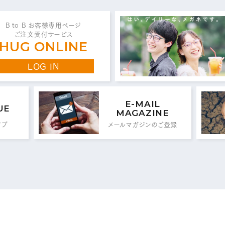
B to B お客様専用ページ
ご注文受付サービス
HUG ONLINE
代表 / 営業・企画・総務・経理
LOG IN
0776-89-1370
0776-89-1375
TEL：
FAX：
E-MAIL
UE
商品センター直通
MAGAZINE
イブ
メールマガジンのご登録
0776-87-0890
0776-87-0891
TEL：
FAX：
メールフォームはこちら
MAIL FORM